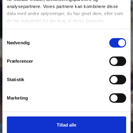
analysepartnere. Vores partnere kan kombinere disse
data med andre oplysninger, du har givet dem, eller som
de har indsamlet fra din brug af deres tjenester.
FYENSLØBET/DET
Du kan læse mere om vores behandling af
Samtykkevalg
personoplysninger i vores privatlivspolitik, som du
Nødvendig
FYNSKE
finder
her
.
Præferencer
GALOPDERBY
Statistik
Marketing
Tillad alle