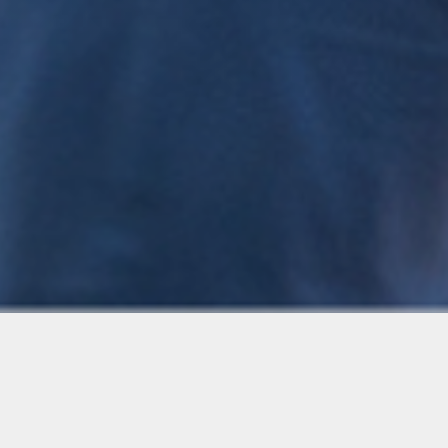
Bliv en del af årets væddeløbsfest, når vi afvikler
Det Fynske Galopderby med Fyensløbet som
dagens store højdepunkt.
Det Fynske Galopderby er dagen med de høje hatte
og hurtige heste, hvor festglade gæster samles til