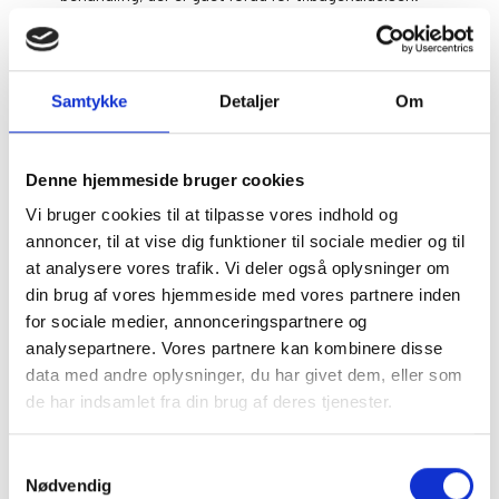
Dokumentation for dit samtykke opbevarer vi i to
år fra du har tilbagekaldt dit samtykke til at
modtage direkte markedsføringsmateriale.
Samtykke
Detaljer
Om
Opbevaringsperioden er fastsat på baggrund af
vores legitime interesse i at kunne dokumentere,
Denne hjemmeside bruger cookies
at vi har udsendt direkte markedsføring i
overensstemmelse med gældende lovgivning
Vi bruger cookies til at tilpasse vores indhold og
databeskyttelsesforordningens artikel 6, stk. 1, litra
annoncer, til at vise dig funktioner til sociale medier og til
f).
at analysere vores trafik. Vi deler også oplysninger om
din brug af vores hjemmeside med vores partnere inden
5. Hvis du er leverandør, erhvervskunde, eller
for sociale medier, annonceringspartnere og
øvrig ekstern samarbejdspartner mv.
analysepartnere. Vores partnere kan kombinere disse
Dette afsnit indeholder politikken for Fyens
data med andre oplysninger, du har givet dem, eller som
Væddeløbsbanes behandling af personoplysninger
de har indsamlet fra din brug af deres tjenester.
om ejere af enkeltmandsvirksomheder eller
kontaktpersoner hos leverandører, erhvervskunder
Du kan læse mere om vores behandling af
Samtykkevalg
og øvrige eksterne samarbejdspartnere m.v., der
personoplysninger i vores privatlivspolitik, som du
Nødvendig