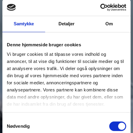
Samtykke
Detaljer
Om
Denne hjemmeside bruger cookies
Vi bruger cookies til at tilpasse vores indhold og
annoncer, til at vise dig funktioner til sociale medier og til
at analysere vores trafik. Vi deler også oplysninger om
din brug af vores hjemmeside med vores partnere inden
EN SJOV DAG PÅ
for sociale medier, annonceringspartnere og
analysepartnere. Vores partnere kan kombinere disse
FYENS
data med andre oplysninger, du har givet dem, eller som
de har indsamlet fra din brug af deres tjenester.
VÆDDELØBSBANE
Du kan læse mere om vores behandling af
Samtykkevalg
personoplysninger i vores privatlivspolitik, som du
Nødvendig
Køb billetter her
finder
her
.