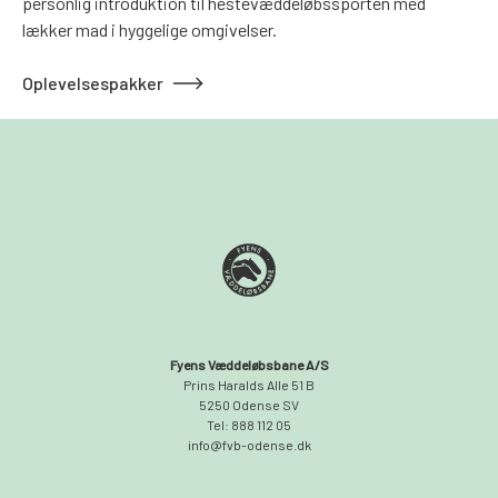
personlig introduktion til hestevæddeløbssporten med
lækker mad i hyggelige omgivelser.
Oplevelsespakker
Fyens Væddeløbsbane A/S
Prins Haralds Alle 51 B
5250 Odense SV
Tel: 888 112 05
info@fvb-odense.dk