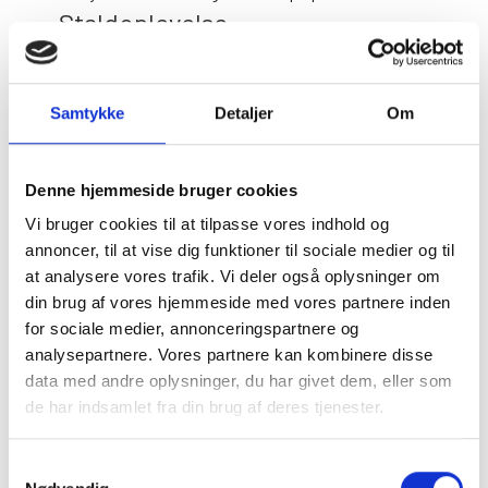
Staldoplevelse
Entré samt løbsprogram med tips og relevant
information.
Samtykke
Detaljer
Om
Staldrundvisning
Introduktion til hestevæddeløbssporten
Reserveret bord i underetagen, eller udendørs
Denne hjemmeside bruger cookies
afhængigt af vejret
Vi bruger cookies til at tilpasse vores indhold og
Kr. 150,- pr. person
annoncer, til at vise dig funktioner til sociale medier og til
at analysere vores trafik. Vi deler også oplysninger om
Pakkerne kan købes mindst 3 dage før igennem
din brug af vores hjemmeside med vores partnere inden
vores billetsystem
for sociale medier, annonceringspartnere og
Køb her
analysepartnere. Vores partnere kan kombinere disse
data med andre oplysninger, du har givet dem, eller som
Vil du vide mere om spil på heste?
de har indsamlet fra din brug af deres tjenester.
Se Bet25’s spilguide, hvor du både kan lære
spilformerne og få hjælp til, hvordan du opretter
Du kan læse mere om vores behandling af
Samtykkevalg
dig.
personoplysninger i vores privatlivspolitik, som du